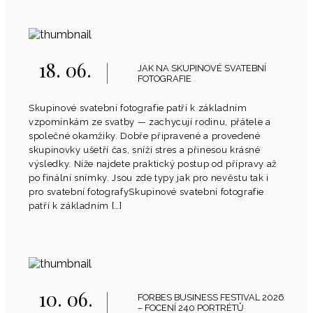
18. 06.
JAK NA SKUPINOVÉ SVATEBNÍ
FOTOGRAFIE
Skupinové svatební fotografie patří k základním
vzpomínkám ze svatby — zachycují rodinu, přátele a
společné okamžiky. Dobře připravené a provedené
skupinovky ušetří čas, sníží stres a přinesou krásné
výsledky. Níže najdete praktický postup od přípravy až
po finální snímky. Jsou zde typy jak pro nevěstu tak i
pro svatební fotografySkupinové svatební fotografie
patří k základním […]
10. 06.
FORBES BUSINESS FESTIVAL 2026
– FOCENÍ 240 PORTRÉTŮ