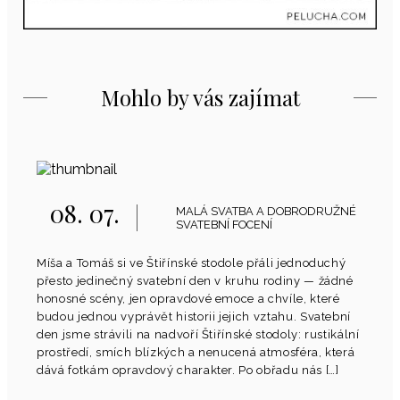
Mohlo by vás zajímat
08. 07.
MALÁ SVATBA A DOBRODRUŽNÉ
SVATEBNÍ FOCENÍ
Míša a Tomáš si ve Štiřínské stodole přáli jednoduchý
přesto jedinečný svatební den v kruhu rodiny — žádné
honosné scény, jen opravdové emoce a chvíle, které
budou jednou vyprávět historii jejich vztahu. Svatební
den jsme strávili na nadvoří Štiřínské stodoly: rustikální
prostředí, smích blízkých a nenucená atmosféra, která
dává fotkám opravdový charakter. Po obřadu nás […]