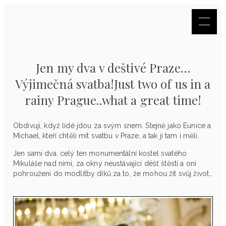
Jen my dva v deštivé Praze…
Výjimečná svatba!Just two of us in a
rainy Prague..what a great time!
Obdivuji, když lidé jdou za svým snem. Stejně jako Eunice a
Michael, kteří chtěli mít svatbu v Praze, a tak ji tam i měli.
Jen sami dva, celý ten monumentální kostel svatého
Mikuláše nad nimi, za okny neustávající déšť štěstí a oni
pohrouženi do modlitby díků za to, že mohou žít svůj život…