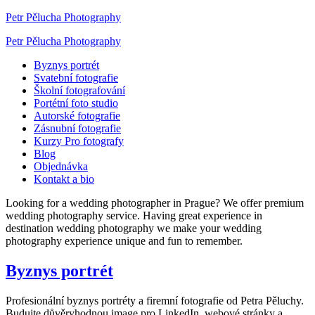
Petr Pělucha Photography
Petr Pělucha Photography
Byznys portrét
Svatební fotografie
Školní fotografování
Portétní foto studio
Autorské fotografie
Zásnubní fotografie
Kurzy Pro fotografy
Blog
Objednávka
Kontakt a bio
Looking for a wedding photographer in Prague? We offer premium
wedding photography service. Having great experience in
destination wedding photography we make your wedding
photography experience unique and fun to remember.
Byznys portrét
Profesionální byznys portréty a firemní fotografie od Petra Pěluchy.
Budujte důvěryhodnou image pro LinkedIn, webové stránky a