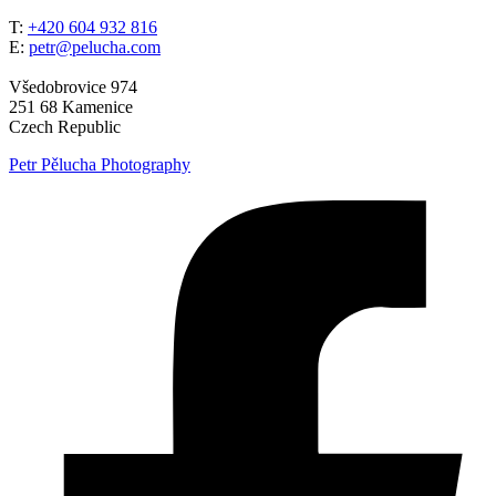
T:
+420 604 932 816
E:
petr@pelucha.com
Všedobrovice 974
251 68 Kamenice
Czech Republic
Petr Pělucha Photography