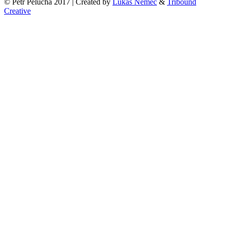
© Petr Pelucha 2017 | Created by
Lukáš Němec
&
Tribound
Creative