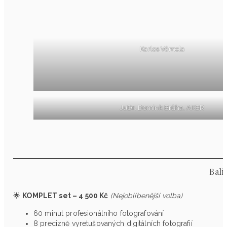
Karlos Vémola
JuDr. Domink Brůha, AKBR
Balí
🌟
KOMPLET set – 4 500 Kč
(Nejoblíbenější volba)
60 minut profesionálního fotografování
8 precizně vyretušovaných digitálních fotografií