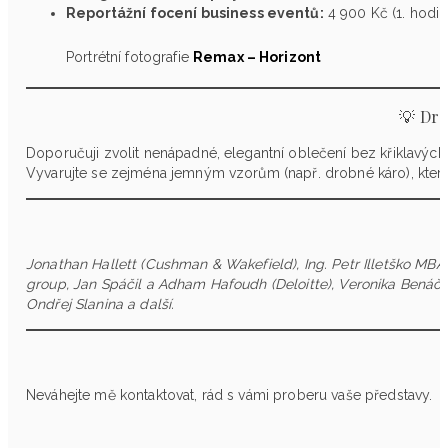
Reportážní focení business eventů:
4 900 Kč (1. hodin
Portrétní fotografie
Remax – Horizont
💡 Dro
Doporučuji zvolit nenápadné, elegantní oblečení bez křiklavých b
Vyvarujte se zejména jemným vzorům (např. drobné káro), kter
Jonathan Hallett (Cushman & Wakefield),
Ing. Petr Illetško MBA 
group, Jan Spáčil a Adham Hafoudh (Deloitte), Veronika Benáčo
Ondřej Slanina a další.
Neváhejte mě kontaktovat, rád s vámi proberu vaše představy.