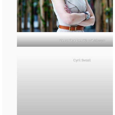
Veronika Benáčová
Allwyn
Cyril Svozil