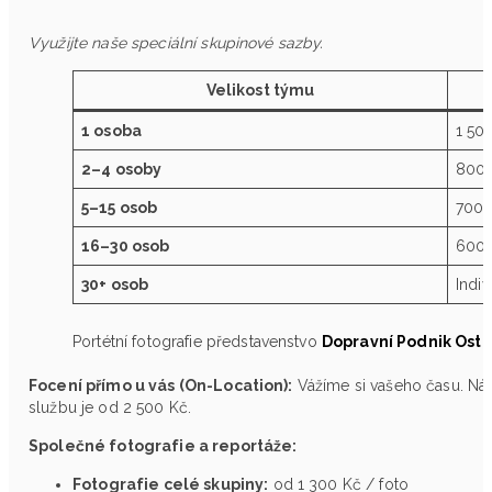
Využijte naše speciální skupinové sazby.
Velikost týmu
1 osoba
1 50
2–4 osoby
800 
5–15 osob
700 
16–30 osob
600 
30+ osob
Indiv
Portétní fotografie představenstvo
Dopravní Podnik Ostr
Focení přímo u vás (On-Location):
Vážíme si vašeho času. Náš 
službu je od 2 500 Kč.
Společné fotografie a reportáže:
Fotografie celé skupiny:
od 1 300 Kč / foto