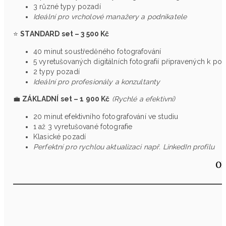
3 různé typy pozadí
Ideální pro vrcholové manažery a podnikatele
⭐
STANDARD set – 3 500 Kč
40 minut soustředěného fotografování
5 vyretušovaných digitálních fotografií připravených k použ
2 typy pozadí
Ideální pro profesionály a konzultanty
💼
ZÁKLADNÍ set – 1 900 Kč
(Rychlé a efektivní)
20 minut efektivního fotografování ve studiu
1 až 3 vyretušované fotografie
Klasické pozadí
Perfektní pro rychlou aktualizaci např. LinkedIn profilu
OB