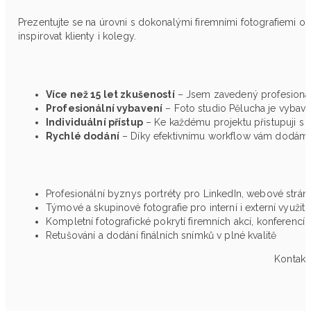
Prezentujte se na úrovni s dokonalými firemními fotografiemi
inspirovat klienty i kolegy.
Více než 15 let zkušeností
– Jsem zavedený profesionální
Profesionální vybavení
– Foto studio Pělucha je vybaveno
Individuální přístup
– Ke každému projektu přistupuji s
Rychlé dodání
– Díky efektivnímu workflow vám dodám fi
Profesionální byznys portréty pro LinkedIn, webové strán
Týmové a skupinové fotografie pro interní i externí využití
Kompletní fotografické pokrytí firemních akcí, konferencí 
Retušování a dodání finálních snímků v plné kvalitě
Kontakt