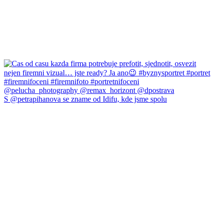
S @petrapihanova se zname od Idifu, kde jsme spolu