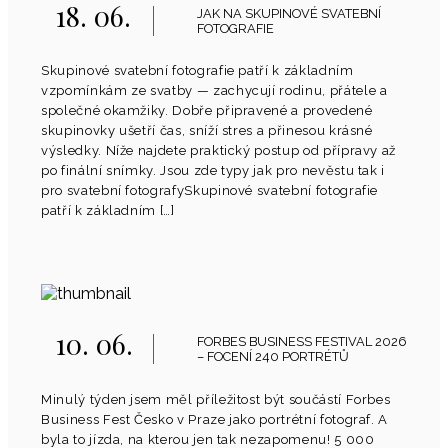
18. 06.
JAK NA SKUPINOVÉ SVATEBNÍ
FOTOGRAFIE
Skupinové svatební fotografie patří k základním
vzpomínkám ze svatby — zachycují rodinu, přátele a
společné okamžiky. Dobře připravené a provedené
skupinovky ušetří čas, sníží stres a přinesou krásné
výsledky. Níže najdete praktický postup od přípravy až
po finální snímky. Jsou zde typy jak pro nevěstu tak i
pro svatební fotografySkupinové svatební fotografie
patří k základním […]
10. 06.
FORBES BUSINESS FESTIVAL 2026
– FOCENÍ 240 PORTRÉTŮ
Minulý týden jsem měl příležitost být součástí Forbes
Business Fest Česko v Praze jako portrétní fotograf. A
byla to jízda, na kterou jen tak nezapomenu! 5 000