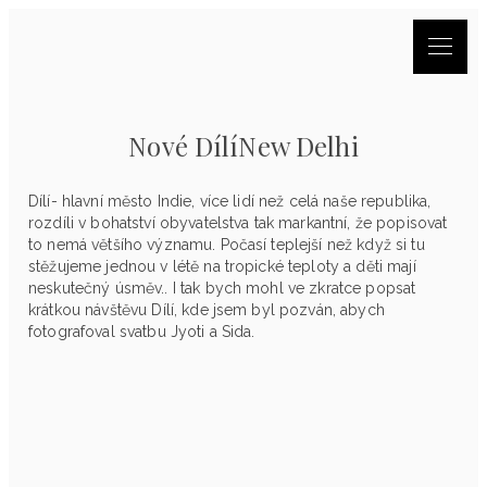
Nové DílíNew Delhi
Dílí- hlavní město Indie, více lidí než celá naše republika,
rozdíli v bohatství obyvatelstva tak markantní, že popisovat
to nemá většího významu. Počasí teplejší než když si tu
stěžujeme jednou v létě na tropické teploty a děti mají
neskutečný úsměv.. I tak bych mohl ve zkratce popsat
krátkou návštěvu Dílí, kde jsem byl pozván, abych
fotografoval svatbu Jyoti a Sida.