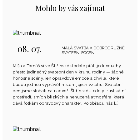
Mohlo by vás zajímat
08. 07.
MALÁ SVATBA A DOBRODRUŽNÉ
SVATEBNÍ FOCENÍ
Míša a Tomáš si ve Štiřínské stodole přáli jednoduchý
přesto jedinečný svatební den v kruhu rodiny — žádné
honosné scény, jen opravdové emoce a chvíle, které
budou jednou vyprávět historii jejich vztahu. Svatební
den jsme strávili na nadvoří Štiřínské stodoly: rustikální
prostředí, smích blízkých a nenucená atmosféra, která
dává fotkám opravdový charakter. Po obřadu nás […]