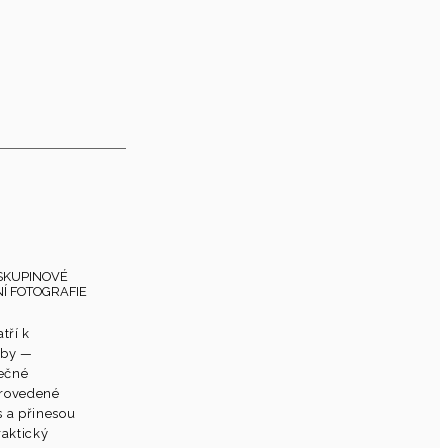
SKUPINOVÉ
Í FOTOGRAFIE
tří k
tby —
lečné
provedené
s a přinesou
raktický