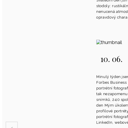
Svatební den jsme
stodoly: rustikál
nenucená atmosf
opravdový charak
10. 06.
Minulý týden jse
Forbes Business 
portrétní fotograf
tak nezapomenu!
snímků, 240 spok
den Mým úkolem 
profilové portrét
portrétní fotogra
LinkedIn, webové