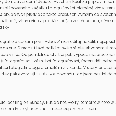
ký den, pak si dám “dvacet”, vyžehlím košile a připravím se n
d naplánovaného začátku fotografování; nicméně vždy zrán
4 oblíbených písniček a takto probuzen vyrážím do svatebn
a balkóně, srkám víno a pojídám oříškovou čokoládu, během 
disky.
tografie a udělám první výběr. Z nich edituji několik nejlepšíc
é galerie. S radostí také potkám své přátele, abychom si mo
 nebo vínko. Od pondělí do čtvrtku pak vypadá má práce ná
fotografování (zásnubní fotografování, focení děti nebo ně
taci fotografii, blogu a emailům z víkendu. V úterý, případ
tvrtek pak exportuji zakázky a dokončuji, co jsem nestihl do
 rule, posting on Sunday. But do not worry, tomorrow here w
 a groom in a cylinder and I knee-deep in the stream.