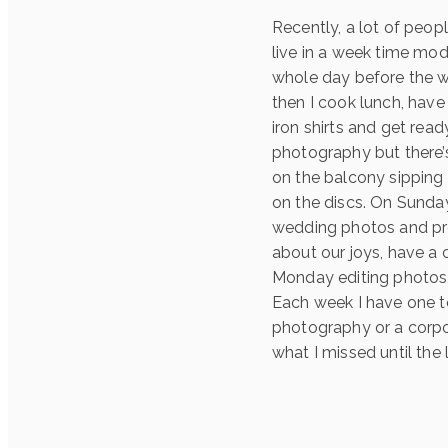
Recently, a lot of peop
live in a week time mo
whole day before the we
then I cook lunch, have 
iron shirts and get read
photography but there’s 
on the balcony sipping
on the discs. On Sunday
wedding photos and pre
about our joys, have a 
Monday editing photos,
Each week I have one t
photography or a corpor
what I missed until the 