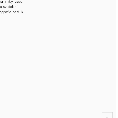
í snímky. Jsou
ro svatební
grafie patří k