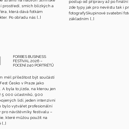
 strávili na nadvoří Štiřínské
postup od přípravy až po fináln
ní prostředí, smích blízkých a
zde typy jak pro nevěstu tak i p
éra, která dává fotkám
fotografySkupinové svatební foto
ter. Po obřadu nás […]
základním […]
FORBES BUSINESS
FESTIVAL 2026 –
FOCENÍ 240 PORTRÉTŮ
m měl příležitost být součástí
Fest Česko v Praze jako
. A byla to jízda, na kterou jen
 5 000 účastníků, 900
ojených lidí, jeden intenzivní
bylo vytvářet profesionální
y pro návštěvníky festivalu –
fie, které můžou použít na
 […]