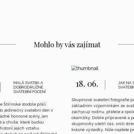
Mohlo by vás zajímat
18. 06.
MALÁ SVATBA A
JAK NA 
DOBRODRUŽNÉ
SVATEBN
SVATEBNÍ FOCENÍ
Skupinové svatební fotografie pa
e Štiřínské stodole přáli
základním vzpomínkám ze sva
o jedinečný svatební den v
zachycují rodinu, přátele a spo
žádné honosné scény, jen
okamžiky. Dobře připravené a 
 a chvíle, které budou
skupinovky ušetří čas, sníží stre
istorii jejich vztahu.
krásné výsledky. Níže najdete p