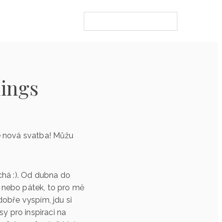
ings
ude nová svatba! Můžu
chá :). Od dubna do
u nebo pátek, to pro mě
obře vyspím, jdu si
y pro inspiraci na