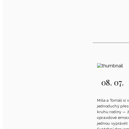
08. 07.
Míša a Tomáš si v
jednoduchý přest
kruhu rodiny — 
opravdové emoce
jednou vyprávět h