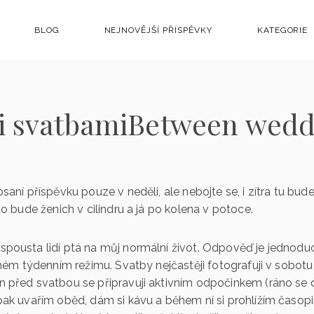
BLOG
NEJNOVĚJŠÍ PŘÍSPĚVKY
KATEGORIE
i svatbamiBetween wedd
psaní příspěvku pouze v neděli, ale nebojte se, i zítra tu b
to bude ženich v cilindru a já po kolena v potoce.
spousta lidí ptá na můj normální život. Odpověď je jednodu
elném týdenním režimu. Svatby nejčastěji fotografuji v sobot
n před svatbou se připravuji aktivním odpočinkem (ráno se d
pak uvařím oběd, dám si kávu a během ní si prohlížím časopis