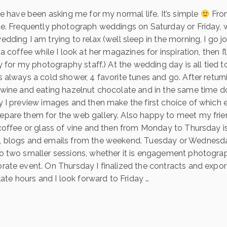
le have been asking me for my normal life. It’s simple
From
de. Frequently photograph weddings on Saturday or Friday, 
dding I am trying to relax (well sleep in the morning, I go j
a coffee while I look at her magazines for inspiration, then I’
y for my photography staff.) At the wedding day is all tied t
always a cold shower, 4 favorite tunes and go. After returning
 wine and eating hazelnut chocolate and in the same time 
 I preview images and then make the first choice of which 
pare them for the web gallery. Also happy to meet my frie
coffee or glass of vine and then from Monday to Thursday is
 blogs and emails from the weekend. Tuesday or Wednesday
o two smaller sessions, whether it is engagement photograp
ate event. On Thursday I finalized the contracts and export
late hours and I look forward to Friday …