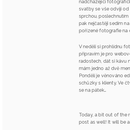
nadcházející fotografic
svatby se vše odvíjí o
sprchou, poslechnutím 
pak nejčastěji sedím n
pořízené fotografie na 
V neděli si prohlídnu fo
připravím je pro webov
radostech, dát si kávu
mám jedno až dvě menší 
Pondělí je věnováno edi
schůzky s klienty. Ve č
se na pátek…
Today, a bit out of the
post as well! It will be