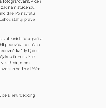
a fotografování). V den
a začínám studenou
ího dne. Po návratu
čehož stahuji právě
h svatebních fotografií a
hli popovídat o našich
sledovně: každý týden
jakou firemní akci).
ně ve středu, mám
 pozdních hodin a těším
ill be a new wedding