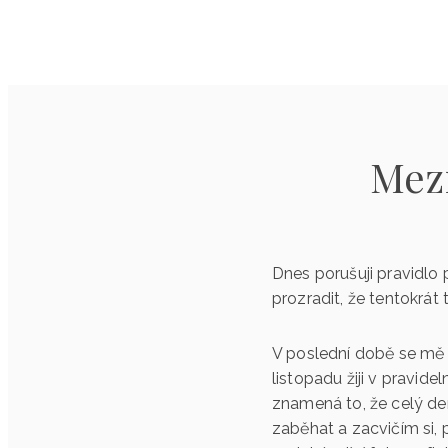
Mez
Dnes porušuji pravidlo 
prozradit, že tentokrát 
V poslední době se mě 
listopadu žiji v pravid
znamená to, že celý de
zaběhat a zacvičím si, 