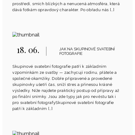
prostředí, smích blízkých a nenucená atmosféra, která
dává fotkám opravdový charakter. Po obřadu nás […]
18. 06.
JAK NA SKUPINOVÉ SVATEBNÍ
FOTOGRAFIE
Skupinové svatební fotografie patří k základním
vzpomínkám ze svatby — zachycují rodinu, přátele a
společné okamžiky. Dobře připravené a provedené
skupinovky ušetří čas, sníží stres a přinesou krásné
výsledky. Níže najdete praktický postup od přípravy až
po finální snímky. Jsou zde typy jak pro nevěstu tak i
pro svatební fotografySkupinové svatební fotografie
patří k základním […]