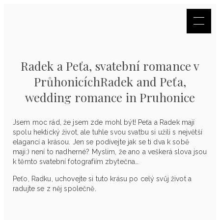
Radek a Peťa, svatební romance v
PrůhonicíchRadek and Peťa,
wedding romance in Pruhonice
Jsem moc rád, že jsem zde mohl být! Peťa a Radek mají
spolu hektický život, ale tuhle svou svatbu si užili s největší
elagancí a krásou. Jen se podívejte jak se ti dva k sobě
maji:) není to nadherné? Myslim, že ano a veškerá slova jsou
k těmto svatební fotografiím zbytečna…
Peťo, Radku, uchovejte si tuto krásu po celý svůj život a
radujte se z něj společně.