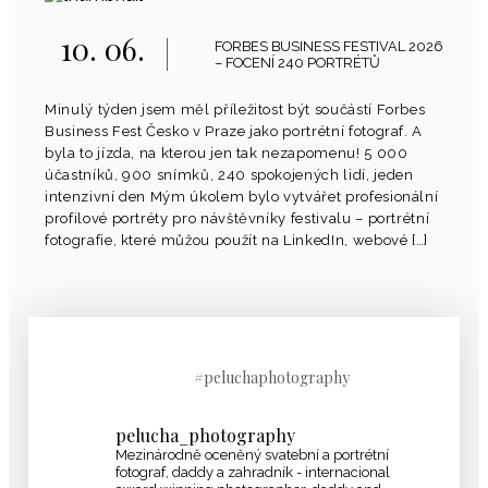
10. 06.
FORBES BUSINESS FESTIVAL 2026
– FOCENÍ 240 PORTRÉTŮ
Minulý týden jsem měl příležitost být součástí Forbes
Business Fest Česko v Praze jako portrétní fotograf. A
byla to jízda, na kterou jen tak nezapomenu! 5 000
účastníků, 900 snímků, 240 spokojených lidí, jeden
intenzivní den Mým úkolem bylo vytvářet profesionální
profilové portréty pro návštěvníky festivalu – portrétní
fotografie, které můžou použít na LinkedIn, webové […]
#peluchaphotography
pelucha_photography
Mezinárodně oceněný svatební a portrétní
fotograf, daddy a zahradník - internacional