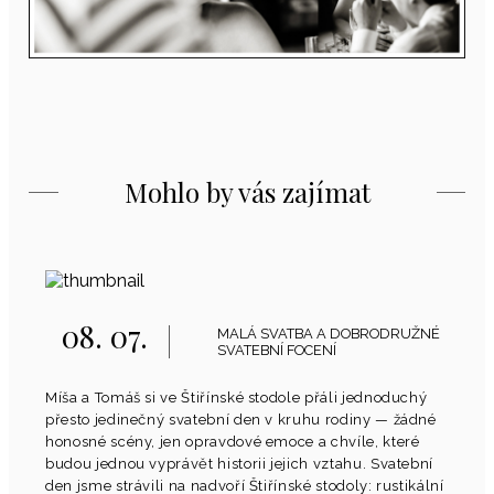
Mohlo by vás zajímat
08. 07.
MALÁ SVATBA A DOBRODRUŽNÉ
SVATEBNÍ FOCENÍ
Míša a Tomáš si ve Štiřínské stodole přáli jednoduchý
přesto jedinečný svatební den v kruhu rodiny — žádné
honosné scény, jen opravdové emoce a chvíle, které
budou jednou vyprávět historii jejich vztahu. Svatební
den jsme strávili na nadvoří Štiřínské stodoly: rustikální