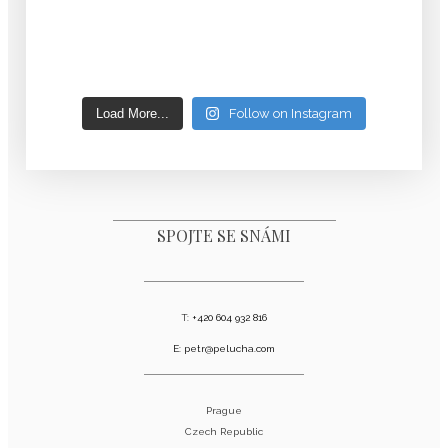
Load More...
Follow on Instagram
SPOJTE SE SNÁMI
T:
+420 604 932 816
E:
petr@pelucha.com
Prague
Czech Republic