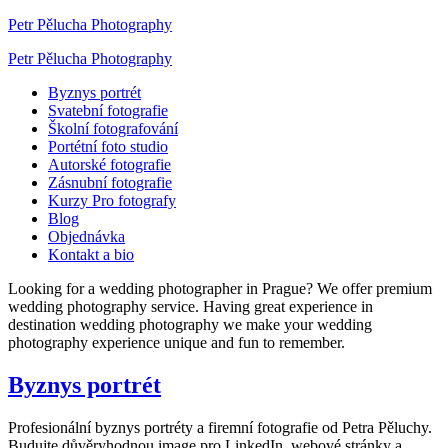
Petr Pělucha Photography
Petr Pělucha Photography
Byznys portrét
Svatební fotografie
Školní fotografování
Portétní foto studio
Autorské fotografie
Zásnubní fotografie
Kurzy Pro fotografy
Blog
Objednávka
Kontakt a bio
Looking for a wedding photographer in Prague? We offer premium
wedding photography service. Having great experience in
destination wedding photography we make your wedding
photography experience unique and fun to remember.
Byznys portrét
Profesionální byznys portréty a firemní fotografie od Petra Pěluchy.
Budujte důvěryhodnou image pro LinkedIn, webové stránky a