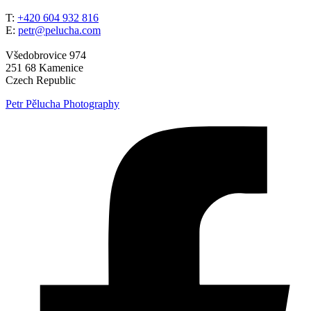
T:
+420 604 932 816
E:
petr@pelucha.com
Všedobrovice 974
251 68 Kamenice
Czech Republic
Petr Pělucha Photography