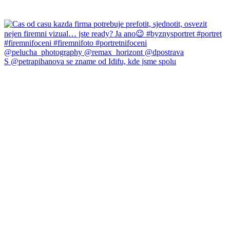
S @petrapihanova se zname od Idifu, kde jsme spolu