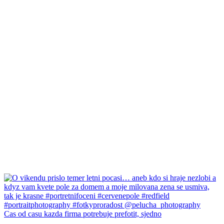
Cas od casu kazda firma potrebuje prefotit, sjedno