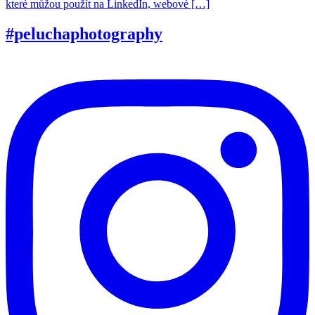
které můžou použít na LinkedIn, webové […]
#peluchaphotography