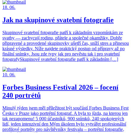
18. 06.
Jak na skupinové svatební fotografie
Skupinové svatební fotografie patří k základním vzpomínkám ze
svatby — zachycují rodinu, přátele a společné okamžiky. Dobře
připravené a provedené skupinovky ušetří čas, sníží stres a přinesou
krásné výsledky. Níže najdete praktický postup od přípravy až po
finální snímky. Jsou zde typy jak pro nevěstu tak i pro svatební
fotografySkupinové svatební fotografie patří k základním […]
10. 06.
Forbes Business Festival 2026 – focení
240 portrétů
Minulý týden jsem měl příležitost být součástí Forbes Business Fest
Česko v Praze jako portrétní fotograf. A byla to jízda, na kterou jen
tak nezapomenu! 5 000 účastníků, 900 snímků, 240 spokojených
lidí, jeden intenzivní den Mým úkolem bylo vytvářet profesionální
profilové portréty pro návštěvníky festivalu – portrétní fotografie,