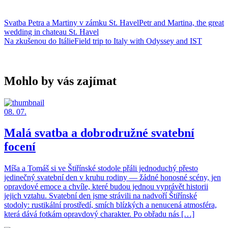
Svatba Petra a Martiny v zámku St. HavelPetr and Martina, the great
wedding in chateau St. Havel
Na zkušenou do ItálieField trip to Italy with Odyssey and IST
Mohlo by vás zajímat
08. 07.
Malá svatba a dobrodružné svatební
focení
Míša a Tomáš si ve Štiřínské stodole přáli jednoduchý přesto
jedinečný svatební den v kruhu rodiny — žádné honosné scény, jen
opravdové emoce a chvíle, které budou jednou vyprávět historii
jejich vztahu. Svatební den jsme strávili na nadvoří Štiřínské
stodoly: rustikální prostředí, smích blízkých a nenucená atmosféra,
která dává fotkám opravdový charakter. Po obřadu nás […]