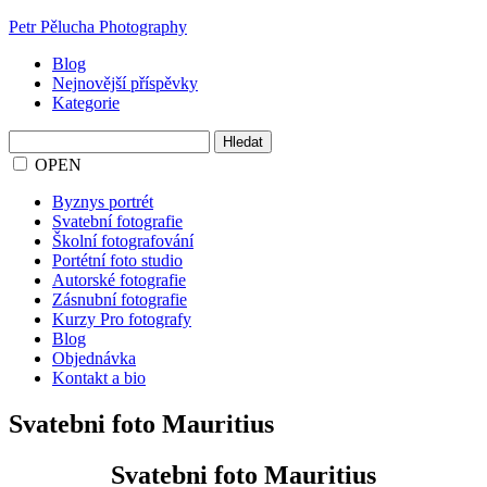
Petr Pělucha Photography
Blog
Nejnovější příspěvky
Kategorie
Vyhledávání
OPEN
Byznys portrét
Svatební fotografie
Školní fotografování
Portétní foto studio
Autorské fotografie
Zásnubní fotografie
Kurzy Pro fotografy
Blog
Objednávka
Kontakt a bio
Svatebni foto Mauritius
Svatebni foto Mauritius