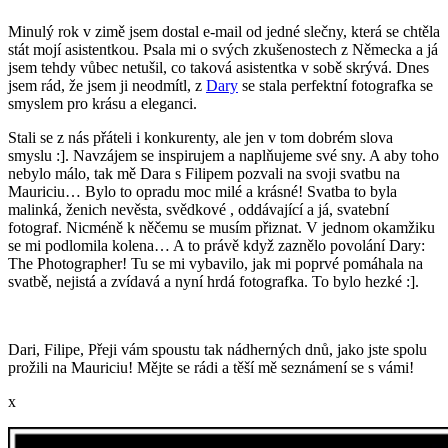
Minulý rok v zimě jsem dostal e-mail od jedné slečny, která se chtěla
stát mojí asistentkou. Psala mi o svých zkušenostech z Německa a já
jsem tehdy vůbec netušil, co taková asistentka v sobě skrývá. Dnes
jsem rád, že jsem ji neodmítl, z
Dary
se stala perfektní fotografka se
smyslem pro krásu a eleganci.
Stali se z nás přáteli i konkurenty, ale jen v tom dobrém slova
smyslu :]. Navzájem se inspirujem a naplňujeme své sny. A aby toho
nebylo málo, tak mě Dara s Filipem pozvali na svoji svatbu na
Mauriciu… Bylo to opradu moc milé a krásné! Svatba to byla
malinká, ženich nevěsta, svědkové , oddávající a já, svatební
fotograf. Nicméně k něčemu se musím přiznat. V jednom okamžiku
se mi podlomila kolena… A to právě když zaznělo povolání Dary:
The Photographer! Tu se mi vybavilo, jak mi poprvé pomáhala na
svatbě, nejistá a zvídavá a nyní hrdá fotografka. To bylo hezké :].
Dari, Filipe, Přeji vám spoustu tak nádherných dnů, jako jste spolu
prožili na Mauriciu! Mějte se rádi a těší mě seznámení se s vámi!
x