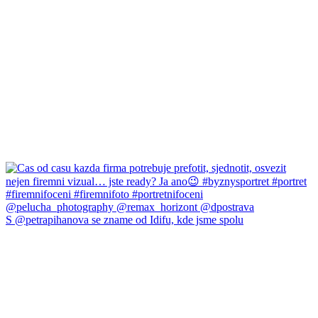
S @petrapihanova se zname od Idifu, kde jsme spolu