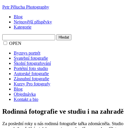
Petr Pělucha Photography
Blog
Nejnovější příspěvky
Kategorie
Vyhledávání
OPEN
Byznys portrét
Svatební fotografie
Školní fotografování
Portétní foto studio
Autorské fotografie
Zásnubní fotografie
Kurzy Pro fotografy
Blog
Objednávka
Kontakt a bio
Rodinná fotografie ve studiu i na zahradě
Za poslední roky u nás rodinná fotografie tařka zdomácněla. Studio