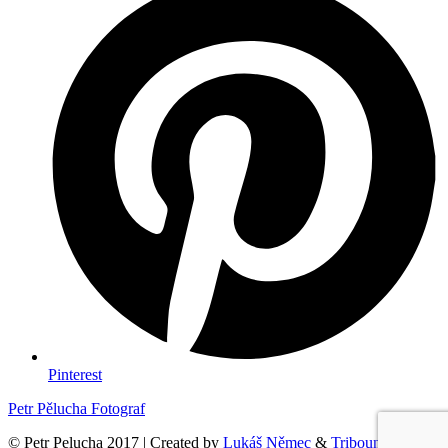
Pinterest
Petr Pělucha Fotograf
© Petr Pelucha 2017 | Created by
Lukáš Němec
&
Tribound