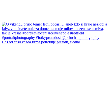
Cas od casu kazda firma potrebuje prefotit, sjedno