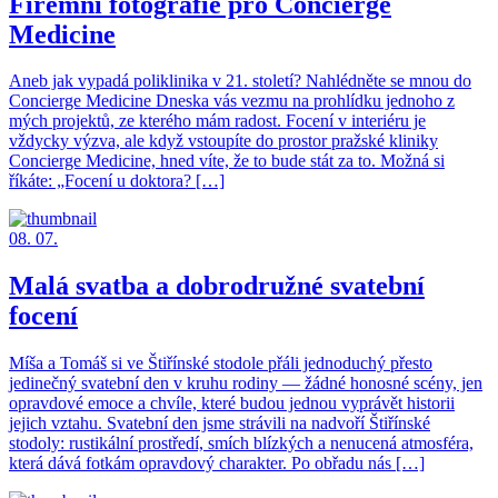
Firemní fotografie pro Concierge
Medicine
Aneb jak vypadá poliklinika v 21. století? Nahlédněte se mnou do
Concierge Medicine Dneska vás vezmu na prohlídku jednoho z
mých projektů, ze kterého mám radost. Focení v interiéru je
vždycky výzva, ale když vstoupíte do prostor pražské kliniky
Concierge Medicine, hned víte, že to bude stát za to. Možná si
říkáte: „Focení u doktora? […]
08. 07.
Malá svatba a dobrodružné svatební
focení
Míša a Tomáš si ve Štiřínské stodole přáli jednoduchý přesto
jedinečný svatební den v kruhu rodiny — žádné honosné scény, jen
opravdové emoce a chvíle, které budou jednou vyprávět historii
jejich vztahu. Svatební den jsme strávili na nadvoří Štiřínské
stodoly: rustikální prostředí, smích blízkých a nenucená atmosféra,
která dává fotkám opravdový charakter. Po obřadu nás […]