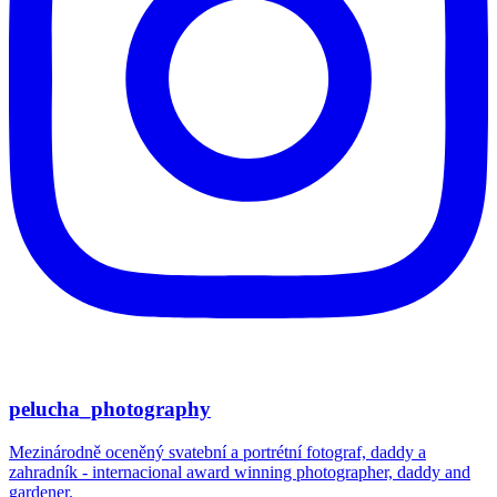
pelucha_photography
Mezinárodně oceněný svatební a portrétní fotograf, daddy a
zahradník - internacional award winning photographer, daddy and
gardener.