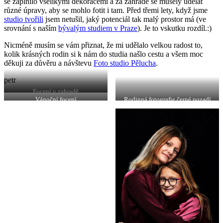
se zaplnilo všelikými dekoracemi a za zahradě se musely udělat
různé úpravy, aby se mohlo fotit i tam. Před třemi lety, když jsme
studio tvořili
jsem netušil, jaký potenciál tak malý prostor má (ve
srovnání s naším
bývalým studiem v Praze
). Je to vskutku rozdíl.:)
Nicméně musím se vám přiznat, že mi udělalo velkou radost to,
kolik krásných rodin si k nám do studia našlo cestu a všem moc
děkuji za důvěru a návštevu
Foto studio Pělucha
.
petr
Focení v zahradě
Vánoční focení
Rodinná fotografie černé pozadí