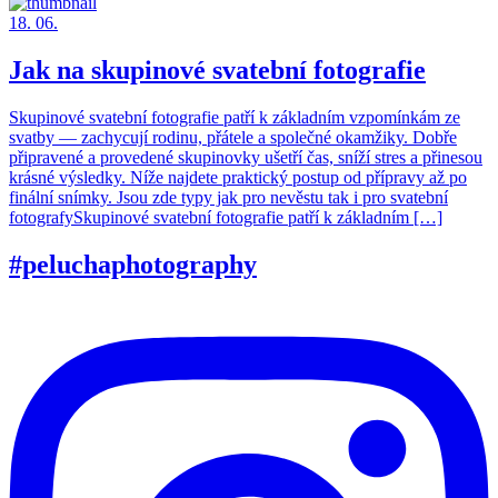
18. 06.
Jak na skupinové svatební fotografie
Skupinové svatební fotografie patří k základním vzpomínkám ze
svatby — zachycují rodinu, přátele a společné okamžiky. Dobře
připravené a provedené skupinovky ušetří čas, sníží stres a přinesou
krásné výsledky. Níže najdete praktický postup od přípravy až po
finální snímky. Jsou zde typy jak pro nevěstu tak i pro svatební
fotografySkupinové svatební fotografie patří k základním […]
#peluchaphotography