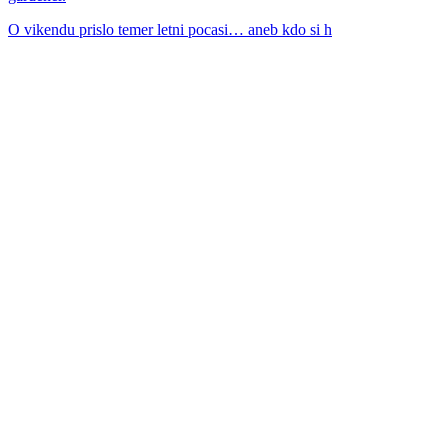
O vikendu prislo temer letni pocasi… aneb kdo si h