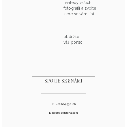
náhledy vašich
fotografií a zvolte
které se vám líbí
obdržíte
váš portét
SPOJTE SE SNÁMI
T:
+420 604 932 816
E:
petr@pelucha.com