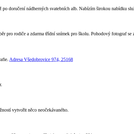
až po doručení nádherných svatebních alb. Nabízím širokou nabídku služe
ěr pro rodiče a zdarma třídní snímek pro školu. Pohodový fotograf se 
rafie.
Adresa Všedobrovice 974, 25168
r.
žností vytvořit něco neočekávaného.