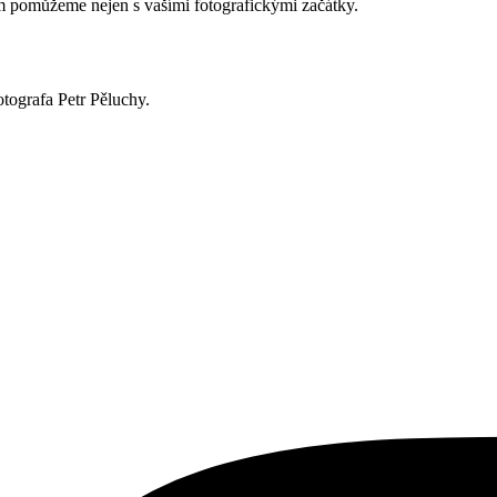
ám pomůžeme nejen s vašími fotografickými začátky.
otografa Petr Pěluchy.