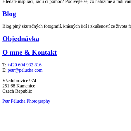
Hledáte inspiraci, radu či pomoc? Podívejte se, co nabízíme a rádi v
Blog
Blog plný skutečných fotografií, krásných lidí i zkušeností ze života f
Objednávka
O mne & Kontakt
T:
+420 604 932 816
E:
petr@pelucha.com
Všedobrovice 974
251 68 Kamenice
Czech Republic
Petr Pělucha Photography