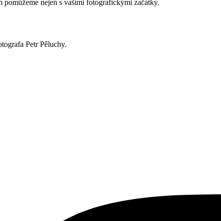
ám pomůžeme nejen s vašími fotografickými začátky.
otografa Petr Pěluchy.