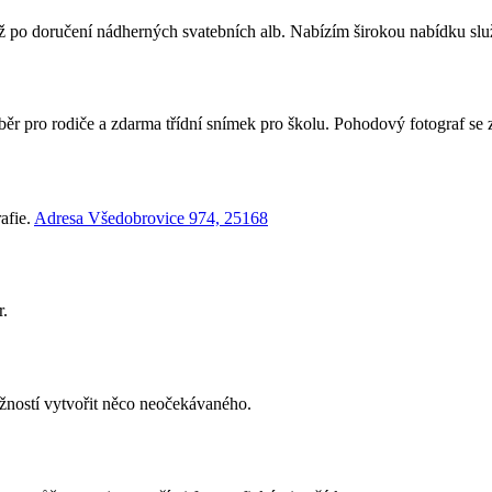
až po doručení nádherných svatebních alb. Nabízím širokou nabídku služe
ěr pro rodiče a zdarma třídní snímek pro školu. Pohodový fotograf se 
rafie.
Adresa Všedobrovice 974, 25168
r.
žností vytvořit něco neočekávaného.