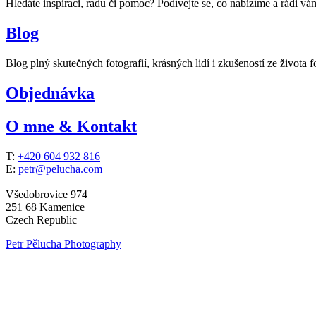
Hledáte inspiraci, radu či pomoc? Podívejte se, co nabízíme a rádi v
Blog
Blog plný skutečných fotografií, krásných lidí i zkušeností ze života f
Objednávka
O mne & Kontakt
T:
+420 604 932 816
E:
petr@pelucha.com
Všedobrovice 974
251 68 Kamenice
Czech Republic
Petr Pělucha Photography