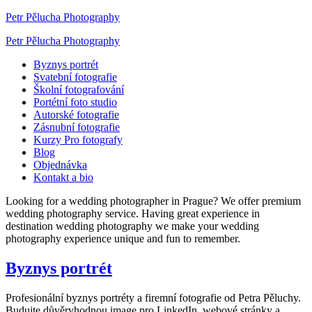
Petr Pělucha Photography
Petr Pělucha Photography
Byznys portrét
Svatební fotografie
Školní fotografování
Portétní foto studio
Autorské fotografie
Zásnubní fotografie
Kurzy Pro fotografy
Blog
Objednávka
Kontakt a bio
Looking for a wedding photographer in Prague? We offer premium
wedding photography service. Having great experience in
destination wedding photography we make your wedding
photography experience unique and fun to remember.
Byznys portrét
Profesionální byznys portréty a firemní fotografie od Petra Pěluchy.
Budujte důvěryhodnou image pro LinkedIn, webové stránky a