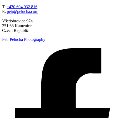
T:
+420 604 932 816
E:
petr@pelucha.com
Všedobrovice 974
251 68 Kamenice
Czech Republic
Petr Pělucha Photography