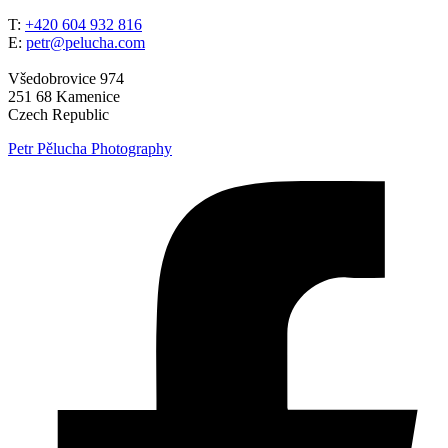
T:
+420 604 932 816
E:
petr@pelucha.com
Všedobrovice 974
251 68 Kamenice
Czech Republic
Petr Pělucha Photography