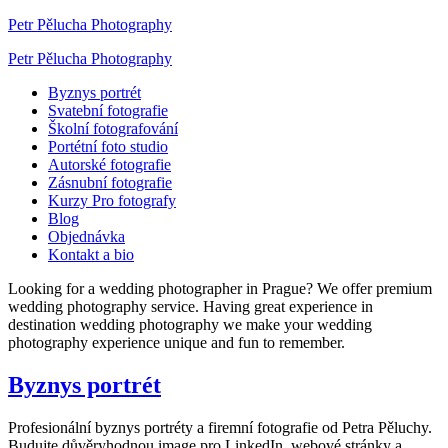
Petr Pělucha Photography
Petr Pělucha Photography
Byznys portrét
Svatební fotografie
Školní fotografování
Portétní foto studio
Autorské fotografie
Zásnubní fotografie
Kurzy Pro fotografy
Blog
Objednávka
Kontakt a bio
Looking for a wedding photographer in Prague? We offer premium
wedding photography service. Having great experience in
destination wedding photography we make your wedding
photography experience unique and fun to remember.
Byznys portrét
Profesionální byznys portréty a firemní fotografie od Petra Pěluchy.
Budujte důvěryhodnou image pro LinkedIn, webové stránky a