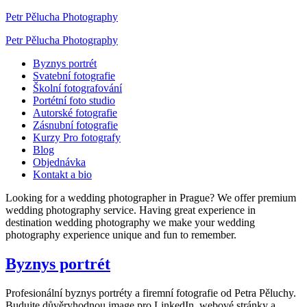
Petr Pělucha Photography
Petr Pělucha Photography
Byznys portrét
Svatební fotografie
Školní fotografování
Portétní foto studio
Autorské fotografie
Zásnubní fotografie
Kurzy Pro fotografy
Blog
Objednávka
Kontakt a bio
Looking for a wedding photographer in Prague? We offer premium
wedding photography service. Having great experience in
destination wedding photography we make your wedding
photography experience unique and fun to remember.
Byznys portrét
Profesionální byznys portréty a firemní fotografie od Petra Pěluchy.
Budujte důvěryhodnou image pro LinkedIn, webové stránky a