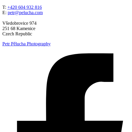
T:
+420 604 932 816
E:
petr@pelucha.com
Všedobrovice 974
251 68 Kamenice
Czech Republic
Petr Pělucha Photography