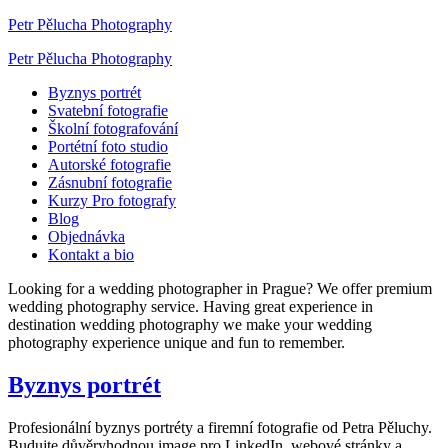
Petr Pělucha Photography
Petr Pělucha Photography
Byznys portrét
Svatební fotografie
Školní fotografování
Portétní foto studio
Autorské fotografie
Zásnubní fotografie
Kurzy Pro fotografy
Blog
Objednávka
Kontakt a bio
Looking for a wedding photographer in Prague? We offer premium
wedding photography service. Having great experience in
destination wedding photography we make your wedding
photography experience unique and fun to remember.
Byznys portrét
Profesionální byznys portréty a firemní fotografie od Petra Pěluchy.
Budujte důvěryhodnou image pro LinkedIn, webové stránky a