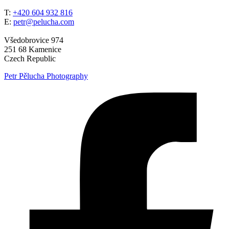
T:
+420 604 932 816
E:
petr@pelucha.com
Všedobrovice 974
251 68 Kamenice
Czech Republic
Petr Pělucha Photography