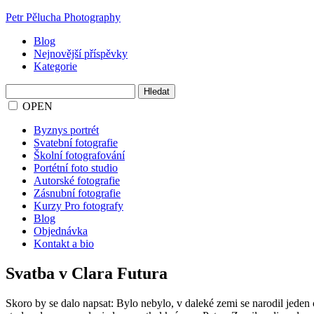
Petr Pělucha Photography
Blog
Nejnovější příspěvky
Kategorie
Vyhledávání
OPEN
Byznys portrét
Svatební fotografie
Školní fotografování
Portétní foto studio
Autorské fotografie
Zásnubní fotografie
Kurzy Pro fotografy
Blog
Objednávka
Kontakt a bio
Svatba v Clara Futura
Skoro by se dalo napsat: Bylo nebylo, v daleké zemi se narodil jeden