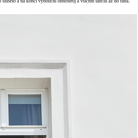
 slušelo a na konci vybouchl ohňostroj a všichni tančili až do rána.