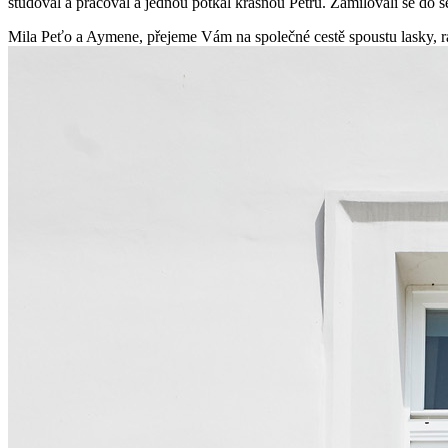
studoval a pracoval a jednou potkal krásnou Petru. Zamilovali se do se
Mila Peťo a Aymene, přejeme Vám na společné cestě spoustu lasky, ra