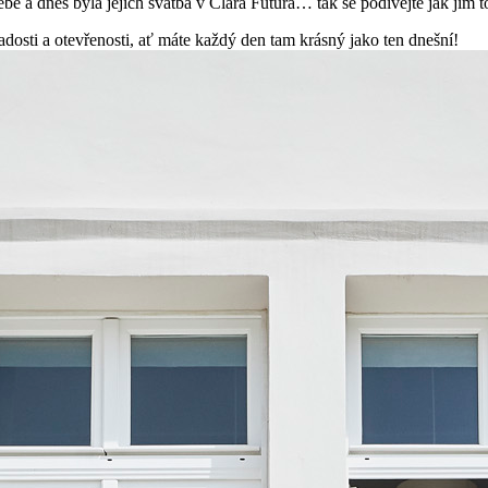
be a dnes byla jejich svatba v Clara Futura… tak se podívejte jak jim to
dosti a otevřenosti, ať máte každý den tam krásný jako ten dnešní!