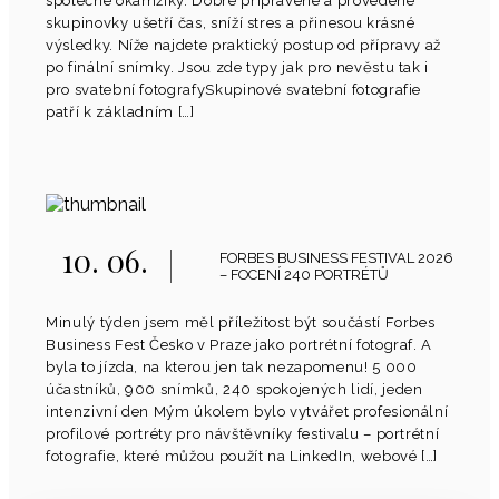
společné okamžiky. Dobře připravené a provedené
skupinovky ušetří čas, sníží stres a přinesou krásné
výsledky. Níže najdete praktický postup od přípravy až
po finální snímky. Jsou zde typy jak pro nevěstu tak i
pro svatební fotografySkupinové svatební fotografie
patří k základním […]
10. 06.
FORBES BUSINESS FESTIVAL 2026
– FOCENÍ 240 PORTRÉTŮ
Minulý týden jsem měl příležitost být součástí Forbes
Business Fest Česko v Praze jako portrétní fotograf. A
byla to jízda, na kterou jen tak nezapomenu! 5 000
účastníků, 900 snímků, 240 spokojených lidí, jeden
intenzivní den Mým úkolem bylo vytvářet profesionální
profilové portréty pro návštěvníky festivalu – portrétní
fotografie, které můžou použít na LinkedIn, webové […]