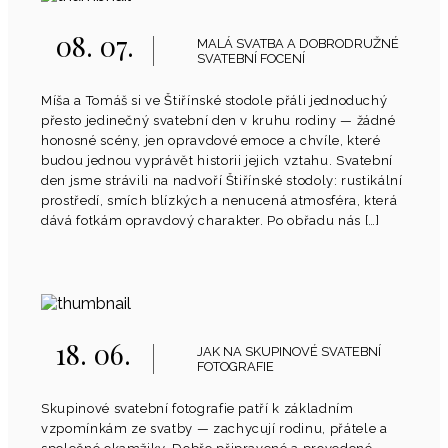
08. 07.
MALÁ SVATBA A DOBRODRUŽNÉ
SVATEBNÍ FOCENÍ
Míša a Tomáš si ve Štiřínské stodole přáli jednoduchý
přesto jedinečný svatební den v kruhu rodiny — žádné
honosné scény, jen opravdové emoce a chvíle, které
budou jednou vyprávět historii jejich vztahu. Svatební
den jsme strávili na nadvoří Štiřínské stodoly: rustikální
prostředí, smích blízkých a nenucená atmosféra, která
dává fotkám opravdový charakter. Po obřadu nás […]
18. 06.
JAK NA SKUPINOVÉ SVATEBNÍ
FOTOGRAFIE
Skupinové svatební fotografie patří k základním
vzpomínkám ze svatby — zachycují rodinu, přátele a