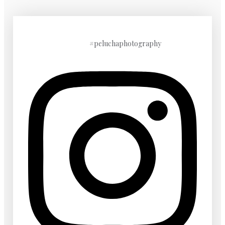
#peluchaphotography