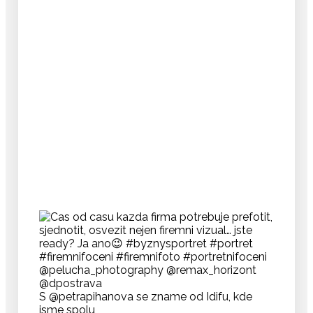
S @petrapihanova se zname od Idifu, kde
jsme spolu