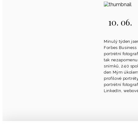
10. 06.
Minulý týden jse
Forbes Business 
portrétní fotograf
tak nezapomenu!
snímků, 240 spok
den Mým úkolem 
profilové portrét
portrétní fotogra
LinkedIn, webové