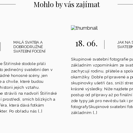
Mohlo by vás zajímat
18. 06.
MALÁ SVATBA A
JAK NA 
DOBRODRUŽNÉ
SVATEBN
SVATEBNÍ FOCENÍ
Skupinové svatební fotografie pa
e Štiřínské stodole přáli
základním vzpomínkám ze sva
o jedinečný svatební den v
zachycují rodinu, přátele a spo
žádné honosné scény, jen
okamžiky. Dobře připravené a 
 a chvíle, které budou
skupinovky ušetří čas, sníží stre
istorii jejich vztahu.
krásné výsledky. Níže najdete p
 strávili na nadvoří Štiřínské
postup od přípravy až po fináln
ní prostředí, smích blízkých a
zde typy jak pro nevěstu tak i p
éra, která dává fotkám
fotografySkupinové svatební foto
ter. Po obřadu nás […]
základním […]