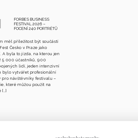
FORBES BUSINESS
FESTIVAL 2026 –
FOCENÍ 240 PORTRÉTŮ
m měl příležitost být součástí
Fest Česko v Praze jako
. A byla to jízda, na kterou jen
 5 000 účastníků, 900
ojených lidí, jeden intenzivní
bylo vytvářet profesionální
y pro návštěvníky festivalu –
fie, které můžou použít na
 […]