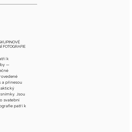
SKUPINOVÉ
Í FOTOGRAFIE
tří k
tby —
lečné
provedené
s a přinesou
raktický
í snímky. Jsou
ro svatební
grafie patří k