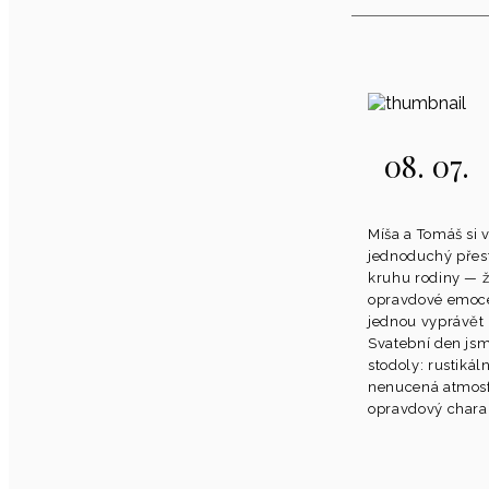
08. 07.
Míša a Tomáš si v
jednoduchý přest
kruhu rodiny — 
opravdové emoce
jednou vyprávět h
Svatební den jsme
stodoly: rustikál
nenucená atmosf
opravdový charak