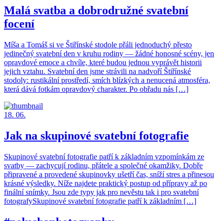
Malá svatba a dobrodružné svatební
focení
Míša a Tomáš si ve Štiřínské stodole přáli jednoduchý přesto
jedinečný svatební den v kruhu rodiny — žádné honosné scény, jen
opravdové emoce a chvíle, které budou jednou vyprávět historii
jejich vztahu. Svatební den jsme strávili na nadvoří Štiřínské
stodoly: rustikální prostředí, smích blízkých a nenucená atmosféra,
která dává fotkám opravdový charakter. Po obřadu nás […]
18. 06.
Jak na skupinové svatební fotografie
Skupinové svatební fotografie patří k základním vzpomínkám ze
svatby — zachycují rodinu, přátele a společné okamžiky. Dobře
připravené a provedené skupinovky ušetří čas, sníží stres a přinesou
krásné výsledky. Níže najdete praktický postup od přípravy až po
finální snímky. Jsou zde typy jak pro nevěstu tak i pro svatební
fotografySkupinové svatební fotografie patří k základním […]