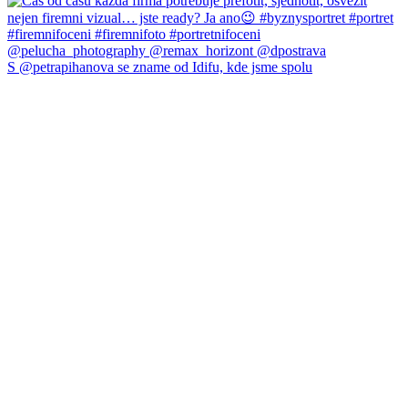
S @petrapihanova se zname od Idifu, kde jsme spolu