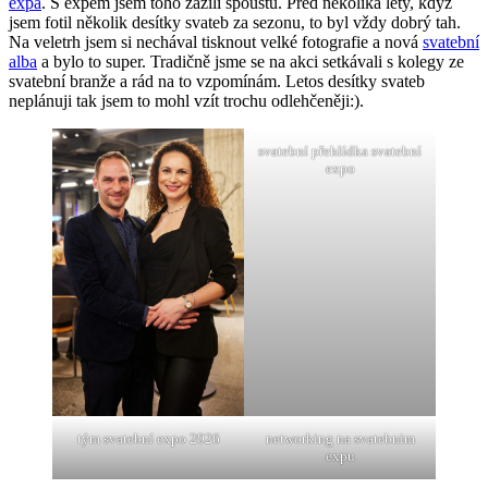
expa
. S expem jsem toho zažili spoustu. Před několika lety, když
jsem fotil několik desítky svateb za sezonu, to byl vždy dobrý tah.
Na veletrh jsem si nechával tisknout velké fotografie a nová
svatební
alba
a bylo to super. Tradičně jsme se na akci setkávali s kolegy ze
svatební branže a rád na to vzpomínám. Letos desítky svateb
neplánuji tak jsem to mohl vzít trochu odlehčeněji:).
svatební přehlídka svatební
expo
tým svatební expo 2026
networking na svatebnim
expu