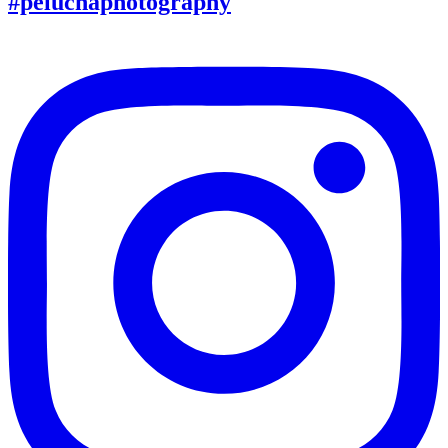
#peluchaphotography