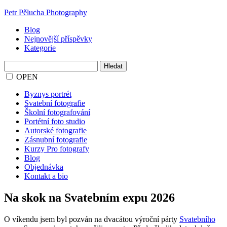
Petr Pělucha Photography
Blog
Nejnovější příspěvky
Kategorie
Vyhledávání
OPEN
Byznys portrét
Svatební fotografie
Školní fotografování
Portétní foto studio
Autorské fotografie
Zásnubní fotografie
Kurzy Pro fotografy
Blog
Objednávka
Kontakt a bio
Na skok na Svatebním expu 2026
O víkendu jsem byl pozván na dvacátou výroční párty
Svatebního