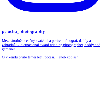
pelucha_photography
Mezinárodně oceněný svatební a portrétní fotograf, daddy a
zahradník - internacional award winning photographer, daddy and
gardener.
O vikendu prislo temer letni pocasi… aneb kdo si h