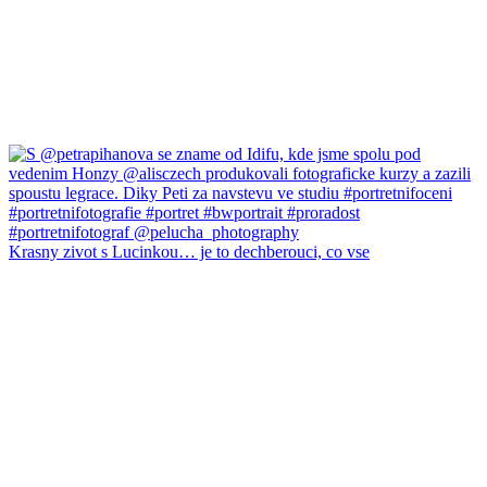
Krasny zivot s Lucinkou… je to dechberouci, co vse