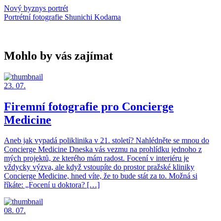
Nový byznys portrét
Portrétní fotografie Shunichi Kodama
Mohlo by vás zajímat
23. 07.
Firemní fotografie pro Concierge
Medicine
Aneb jak vypadá poliklinika v 21. století? Nahlédněte se mnou do
Concierge Medicine Dneska vás vezmu na prohlídku jednoho z
mých projektů, ze kterého mám radost. Focení v interiéru je
vždycky výzva, ale když vstoupíte do prostor pražské kliniky
Concierge Medicine, hned víte, že to bude stát za to. Možná si
říkáte: „Focení u doktora? […]
08. 07.