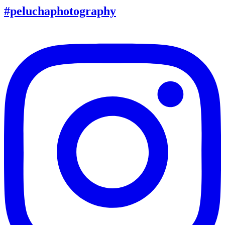
#peluchaphotography