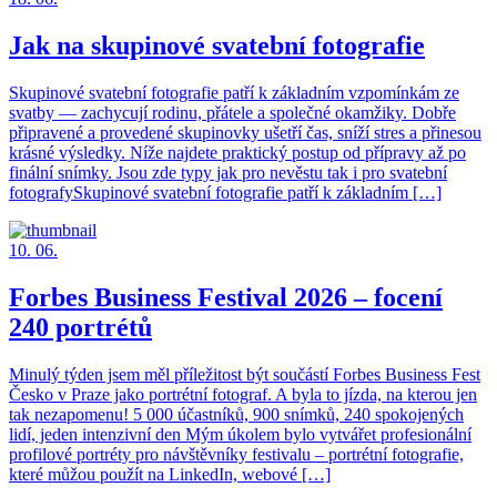
Jak na skupinové svatební fotografie
Skupinové svatební fotografie patří k základním vzpomínkám ze
svatby — zachycují rodinu, přátele a společné okamžiky. Dobře
připravené a provedené skupinovky ušetří čas, sníží stres a přinesou
krásné výsledky. Níže najdete praktický postup od přípravy až po
finální snímky. Jsou zde typy jak pro nevěstu tak i pro svatební
fotografySkupinové svatební fotografie patří k základním […]
10. 06.
Forbes Business Festival 2026 – focení
240 portrétů
Minulý týden jsem měl příležitost být součástí Forbes Business Fest
Česko v Praze jako portrétní fotograf. A byla to jízda, na kterou jen
tak nezapomenu! 5 000 účastníků, 900 snímků, 240 spokojených
lidí, jeden intenzivní den Mým úkolem bylo vytvářet profesionální
profilové portréty pro návštěvníky festivalu – portrétní fotografie,
které můžou použít na LinkedIn, webové […]