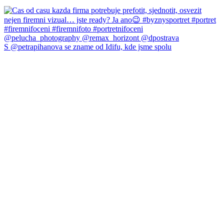
S @petrapihanova se zname od Idifu, kde jsme spolu