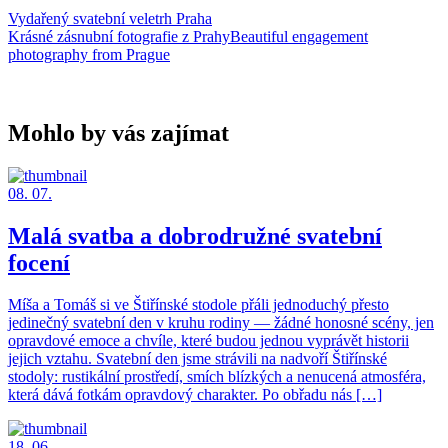
Vydařený svatební veletrh Praha
Krásné zásnubní fotografie z PrahyBeautiful engagement
photography from Prague
Mohlo by vás zajímat
08. 07.
Malá svatba a dobrodružné svatební
focení
Míša a Tomáš si ve Štiřínské stodole přáli jednoduchý přesto
jedinečný svatební den v kruhu rodiny — žádné honosné scény, jen
opravdové emoce a chvíle, které budou jednou vyprávět historii
jejich vztahu. Svatební den jsme strávili na nadvoří Štiřínské
stodoly: rustikální prostředí, smích blízkých a nenucená atmosféra,
která dává fotkám opravdový charakter. Po obřadu nás […]
18. 06.