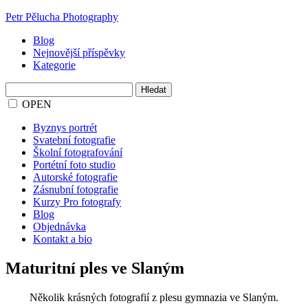
Petr Pělucha Photography
Blog
Nejnovější příspěvky
Kategorie
Vyhledávání
OPEN
Byznys portrét
Svatební fotografie
Školní fotografování
Portétní foto studio
Autorské fotografie
Zásnubní fotografie
Kurzy Pro fotografy
Blog
Objednávka
Kontakt a bio
Maturitní ples ve Slaným
Několik krásných fotografií z plesu gymnazia ve Slaným.