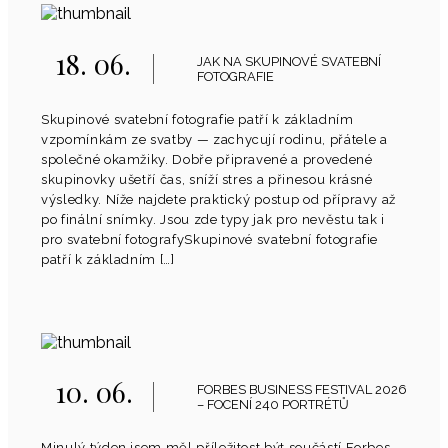
18. 06.
JAK NA SKUPINOVÉ SVATEBNÍ
FOTOGRAFIE
Skupinové svatební fotografie patří k základním
vzpomínkám ze svatby — zachycují rodinu, přátele a
společné okamžiky. Dobře připravené a provedené
skupinovky ušetří čas, sníží stres a přinesou krásné
výsledky. Níže najdete praktický postup od přípravy až
po finální snímky. Jsou zde typy jak pro nevěstu tak i
pro svatební fotografySkupinové svatební fotografie
patří k základním […]
10. 06.
FORBES BUSINESS FESTIVAL 2026
– FOCENÍ 240 PORTRÉTŮ
Minulý týden jsem měl příležitost být součástí Forbes