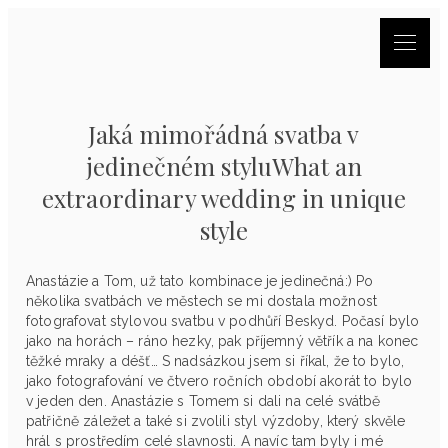
Jaká mimořádná svatba v
jedinečném styluWhat an
extraordinary wedding in unique
style
Anastázie a Tom, už tato kombinace je jedinečná:) Po
několika svatbách ve městech se mi dostala možnost
fotografovat stylovou svatbu v podhůří Beskyd. Počasí bylo
jako na horách – ráno hezky, pak příjemný větřík a na konec
těžké mraky a déšť… S nadsázkou jsem si říkal, že to bylo,
jako fotografování ve čtvero ročních období akorát to bylo
v jeden den. Anastázie s Tomem si dali na celé svátbě
patřičně záležet a také si zvolili styl výzdoby, který skvěle
hrál s prostředím celé slavnosti. A navíc tam byly i mé