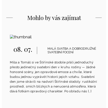
Mohlo by vás zajímat
08. 07.
MALÁ SVATBA A DOBRODRUŽNÉ
SVATEBNÍ FOCENÍ
Míša a Tomáš si ve Štiřínské stodole přáli jednoduchý
přesto jedinečný svatební den v kruhu rodiny — žádné
honosné scény, jen opravdové emoce a chvíle, které
budou jednou vyprávět historii jejich vztahu. Svatební
den jsme strávili na nadvoří Štiřínské stodoly: rustikální
prostředí, smích blízkých a nenucená atmosféra, která
dává fotkám opravdový charakter. Po obřadu nás […]